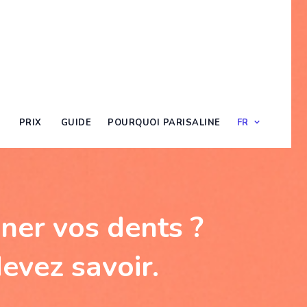
PRIX
GUIDE
POURQUOI PARISALINE
FR
ner vos dents ?
evez savoir.