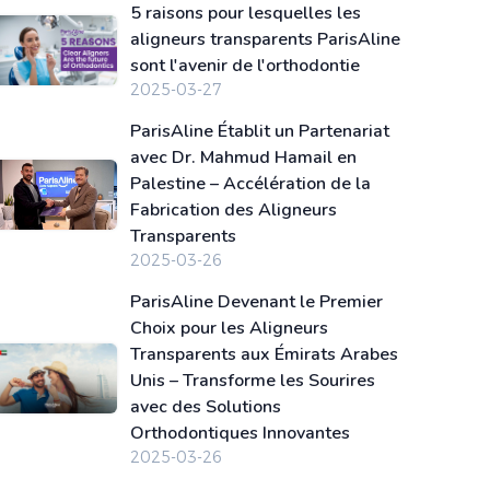
5 raisons pour lesquelles les
la fonctionnalité de l'articulation
aligneurs transparents ParisAline
temporomandibulaire et la qualité du
sont l'avenir de l'orthodontie
sommeil, en plus d'atteindre un
2025-03-27
alignement parfait.
Donner le Pouvoir
de Choix aux Patients
En choisissant de
ParisAline Établit un Partenariat
avec Dr. Mahmud Hamail en
fournir les aligneurs transparents
Palestine – Accélération de la
ParisAline, le Dr Al-Alawi donne à ses
Fabrication des Aligneurs
patients une option discrète, efficace et
Transparents
confortable pour embellir leur sourire.
2025-03-26
Cela s'aligne sur sa conviction d'offrir
des traitements qui résolvent non
ParisAline Devenant le Premier
Choix pour les Aligneurs
seulement les problèmes dentaires
Transparents aux Émirats Arabes
mais améliorent également la confiance
Unis – Transforme les Sourires
en soi et la qualité de vie.
Vers l'Avenir
avec des Solutions
Alors que le Dr Fadel Sadiq Al-Alawi
Orthodontiques Innovantes
entame ce nouveau chapitre avec
2025-03-26
ParisAline, les patients au Koweït