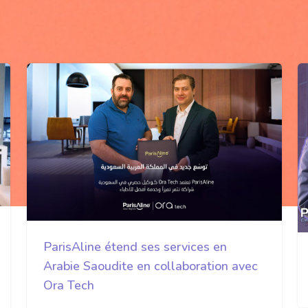
ParisAline étend ses services en
Arabie Saoudite en collaboration avec
Ora Tech