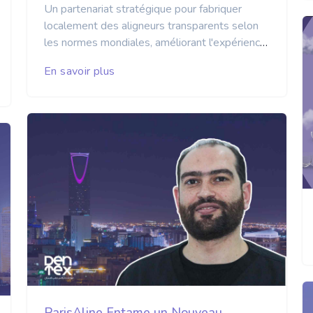
Un partenariat stratégique pour fabriquer
localement des aligneurs transparents selon
les normes mondiales, améliorant l'expérience
client et l'efficacité des services médicaux.
En savoir plus
Dans le cadre de sa stratégie
ambitieuse visant à renforcer sa
présence sur le marché saoudien et à
répondre efficacement aux besoins des
médecins et des patients, ParisAline,
leader mondial des technologies
d'alignement transparent, a annoncé la
signature d’un partenariat stratégique
avec la société saoudienne Ora Tech. Ce
partenariat représente une étape clé
dans la réalisation de la vision de
l'entreprise pour fournir des services
exceptionnels aux normes
ParisAline Entame un Nouveau