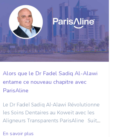
Alors que le Dr Fadel Sadiq Al-Alawi
entame ce nouveau chapitre avec
ParisAline
Le Dr Fadel Sadiq Al-Alawi Révolutionne
les Soins Dentaires au Koweït avec les
Aligneurs Transparents ParisAline
Suite
au partenariat récent entre ParisAline et
En savoir plus
le Dr Fadel Sadiq Al-Alawi, qui a suscité