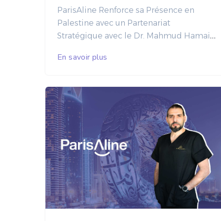
ParisAline Renforce sa Présence en
Palestine avec un Partenariat
Stratégique avec le Dr. Mahmud Hamail
Après avoir établi un partenariat
En savoir plus
fructueux avec
Ora Tech en Arabie
Saoudite
, ParisAline continue d’étendre
son réseau et son influence au Moyen-
Orient en signant un nouveau partenariat
avec
Dr. Mahmud Hamail
en Palestine.
Cette collaboration vise à améliorer
l'efficacité de la distribution des
aligneurs transparents dans les régions
de la Palestine, de la Jordanie et d'Israël,
tout en assurant une qualité supérieure
Amélioration
et une livraison plus rapide.
de l'Accès aux Aligneurs Transparents
Le
partenariat avec
Dr. Mahmud Hamail
, un