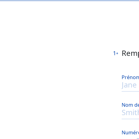
Remp
1
Préno
Nom de
Numéro