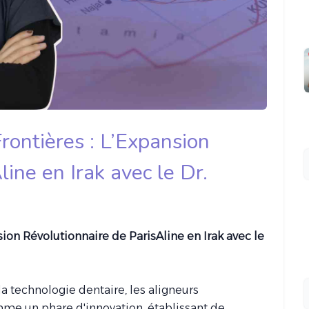
ontières : L’Expansion
ine en Irak avec le Dr.
ion Révolutionnaire de ParisAline en Irak avec le
a technologie dentaire, les aligneurs
me un phare d'innovation, établissant de