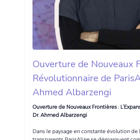
Ouverture de Nouveaux Fr
Révolutionnaire de ParisAl
Ahmed Albarzengi
Ouverture de Nouveaux Frontières : L’Expans
Dr. Ahmed Albarzengi
Dans le paysage en constante évolution de l
transparents ParisAline se démarquent com