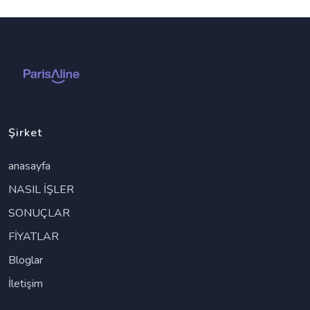
gülüşleri iyileştirmeye kararlıyız.”
Gelecek İçin Umut Verici
Perspektifler
Bu ortaklık,
ParisAline’nin Suudi pazarındaki
konumunu güçlendirmesi ve
hizmetlerinin kapsamını
genişletmesi açısından önemli bir
Şirket
adım olarak görülüyor.
anasayfa
NASIL İŞLER
SONUÇLAR
FİYATLAR
Bloglar
İletişim