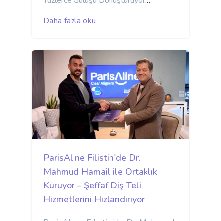
Yüzlerce Gülüşü Dönüştürüyor
ParisAline, BAE pazarındaki hızlı
Daha fazla oku
büyümesi ve başarısı ile gurur
duyuyor. Şirket, yüksek kaliteli
ortodontik çözümler arayan
hastalar için şeffaf diş teli
sağlayıcısı olarak birinci sıraya
yerleşti. Yenilikçi ve erişilebilir
tedavi seçenekleri sunma
misyonuyla ParisAline, binlerce
hastanın güvenini kazandı ve
onların gülüşlerini dönüştürerek
ideal diş sağlığını elde etmelerine
ParisAline Filistin'de Dr.
ParisAline: BAE'deki
yardımcı oldu.
Mahmud Hamail ile Ortaklık
Gülüşleri Parlatıyor
ParisAline, BAE
Kuruyor – Şeffaf Diş Teli
pazarına girdiği günden bu yana
Hizmetlerini Hızlandırıyor
en ileri teknolojiyle kişiye özel
ortodontik tedavi sunmaya