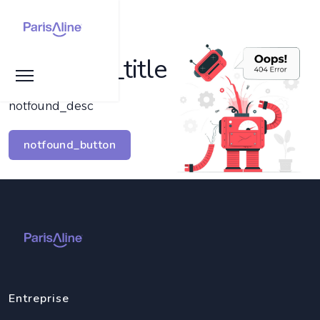
notfound_title
notfound_desc
notfound_button
Entreprise