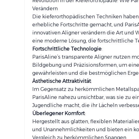
Revolution in der Kieferorthopädie: Wie Par
Verändern
Die kieferorthopädischen Techniken haben 
erhebliche Fortschritte gemacht, und ParisA
innovativen Aligner verändern die Art und 
eine moderne Lösung, die fortschrittliche 
Fortschrittliche Technologie
:
ParisAline’s transparente Aligner nutzen m
Bildgebung und Präzisionsformen, um eine 
gewährleisten und die bestmöglichen Ergeb
Ästhetische Attraktivität
:
Im Gegensatz zu herkömmlichen Metallspan
ParisAline nahezu unsichtbar, was sie zu e
Jugendliche macht, die ihr Lächeln verbess
Überlegener Komfort
:
Hergestellt aus glatten, flexiblen Material
und Unannehmlichkeiten und bieten ein ko
Vergleich zu herkömmlichen Spangen.