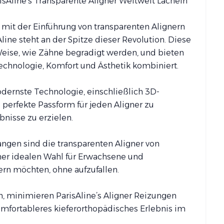
isAline’s Transparente Aligner Weltweit Lächeln
mit der Einführung von transparenten Alignern
line steht an der Spitze dieser Revolution. Diese
Weise, wie Zähne begradigt werden, und bieten
Technologie, Komfort und Ästhetik kombiniert.
odernste Technologie, einschließlich 3D-
perfekte Passform für jeden Aligner zu
nisse zu erzielen.
gen sind die transparenten Aligner von
iner idealen Wahl für Erwachsene und
ern möchten, ohne aufzufallen.
ien, minimieren ParisAline’s Aligner Reizungen
mfortableres kieferorthopädisches Erlebnis im