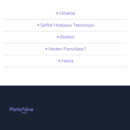
Ortaklar
Şeffaf Hizalayıcı Teknolojisi
Rehber
Neden ParisAline?
Hasta