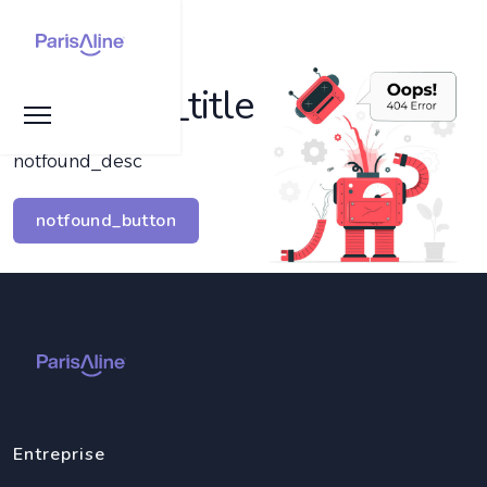
notfound_title
notfound_desc
notfound_button
Entreprise