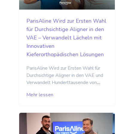
ParisAline Wird zur Ersten Wahl
für Durchsichtige Aligner in den
VAE – Verwandelt Lächeln mit
Innovativen
Kieferorthopädischen Lösungen
ParisAline Wird zur Ersten Wahl für
Durchsichtige Aligner in den VAE und
Verwandelt Hunderttausende von
Lächeln
ParisAline feiert sein
Mehr lessen
rasches Wachstum und den Erfolg
auf dem Markt der Vereinigten
Arabischen Emirate (VAE). Das
Unternehmen hat sich als
führender Anbieter von