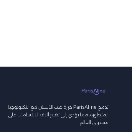
تدمج ParisAline خبرة طب الأسنان مع التكنولوجيا
المتطورة، مما يؤدي إلى تغيير آلاف الابتسامات على
مستوى العالم