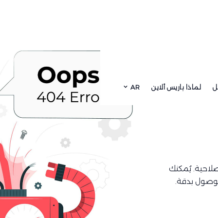
ل
لماذا باريس ألاين
AR
لاحية. يُمكنك
للوصول بدقة.